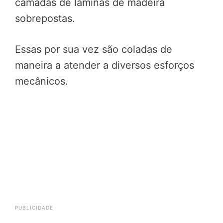
camadas de lâminas de madeira
sobrepostas.
Essas por sua vez são coladas de
maneira a atender a diversos esforços
mecânicos.
DICA DE DECORAÇÃO:
Descubra o
melhor forro de gesso para sua
casa!
PUBLICIDADE