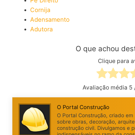
Pé Direito
Cornija
Adensamento
Adutora
O que achou des
Clique para av
Avaliação média
5
O Portal Construção
O Portal Construção, criado em
sobre obras, decoração, arquite
construção civil. Divulgamos e 
indispensáveis no ramo da const