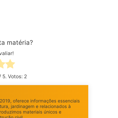
ta matéria?
aliar!
/ 5. Votos:
2
 2019, oferece informações essenciais
tura, jardinagem e relacionados à
produzimos materiais únicos e
rução civil.