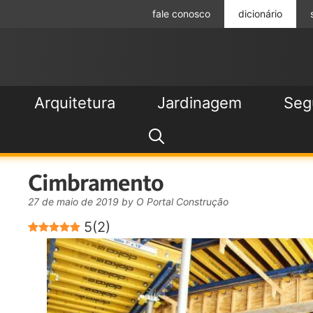
fale conosco
dicionário
Arquitetura
Jardinagem
Seg
Cimbramento
27 de maio de 2019
by
O Portal Construção
5
(
2
)